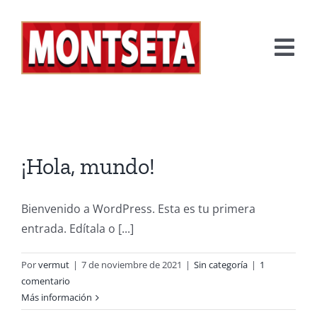
Saltar
al
contenido
Tog
Nav
INICIO
HISTORIA
¡Hola, mundo!
ELABORACIÓN
Bienvenido a WordPress. Esta es tu primera
VERMUT
entrada. Edítala o [...]
NOTICIAS
Por
vermut
|
7 de noviembre de 2021
|
Sin categoría
|
1
CONTACTO
comentario
Más información